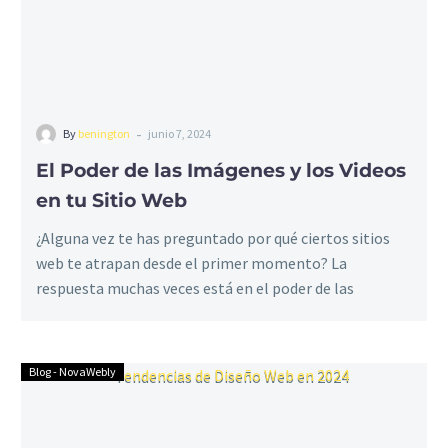
Videos
en
tu
Sitio
Web
-
By
benington
junio 7, 2024
El Poder de las Imágenes y los Videos
en tu Sitio Web
¿Alguna vez te has preguntado por qué ciertos sitios
web te atrapan desde el primer momento? La
respuesta muchas veces está en el poder de las
imágenes y los videos….
Blog - NovaWebly
Tendencias
de
Diseño