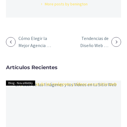
More posts by benington
Cómo Elegir la
Tendencias de
NAVEGACIÓN
Mejor Agencia de
Diseño Web en
DE
Diseño Web en
2024
Castellón
ENTRADAS
Artículos Recientes
Blog - NovaWebly
El
Poder
de
las
Imágenes
y
los